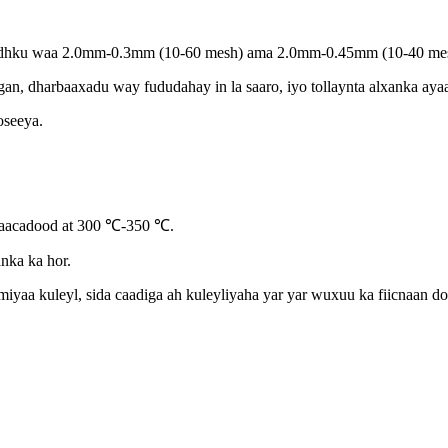
huudhku waa 2.0mm-0.3mm (10-60 mesh) ama 2.0mm-0.45mm (10-40 mes
n, dharbaaxadu way fududahay in la saaro, iyo tollaynta alxanka aya
oseeya.
2 saacadood at 300 ℃-350 ℃.
anka ka hor.
iyaa kuleyl, sida caadiga ah kuleyliyaha yar yar wuxuu ka fiicnaan d