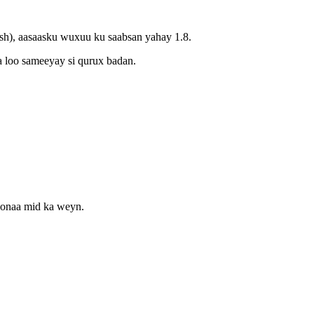
h), aasaasku wuxuu ku saabsan yahay 1.8.
a loo sameeyay si qurux badan.
oonaa mid ka weyn.