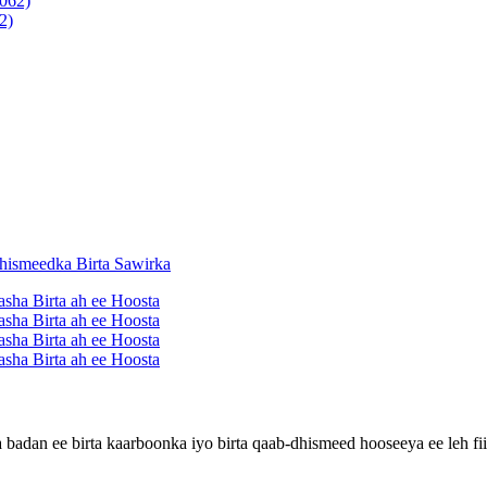
2)
ka badan ee birta kaarboonka iyo birta qaab-dhismeed hooseeya ee le