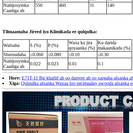
Natiijooyinka
550
460
31
140
Caadiga ah
Tilmaamaha Jireed iyo Kiimikada ee qulqulka:
Waxa ku jira
Ku darida
Walxaha
S (%)
P (%)
qoyaanka (%)
makaanikada (%)
Shuruudaha
≤0.060
≤0.080
≤0.10
≤0.30
Natiijooyinka
0.022
0.023
0.01
0.1
Caadiga ah
Hore:
E71T-11 Bir khafiif ah oo dareere ah oo xargaha alxanka a
Xiga:
Qulqulka alxanka Waxaa loo istcimaalay awooda alxanka e