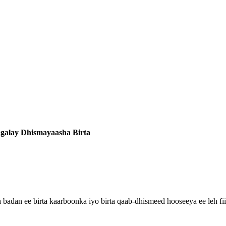
agalay Dhismayaasha Birta
ka badan ee birta kaarboonka iyo birta qaab-dhismeed hooseeya ee le