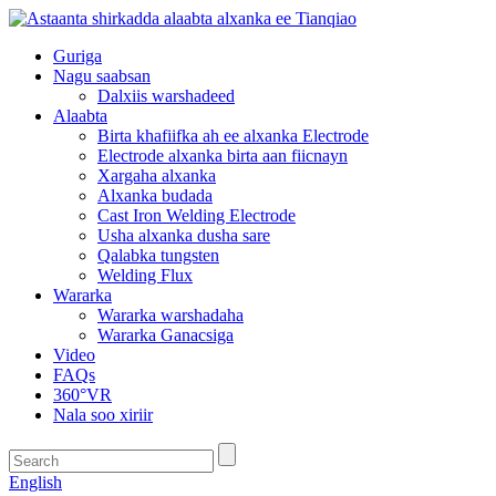
Guriga
Nagu saabsan
Dalxiis warshadeed
Alaabta
Birta khafiifka ah ee alxanka Electrode
Electrode alxanka birta aan fiicnayn
Xargaha alxanka
Alxanka budada
Cast Iron Welding Electrode
Usha alxanka dusha sare
Qalabka tungsten
Welding Flux
Wararka
Wararka warshadaha
Wararka Ganacsiga
Video
FAQs
360°VR
Nala soo xiriir
English