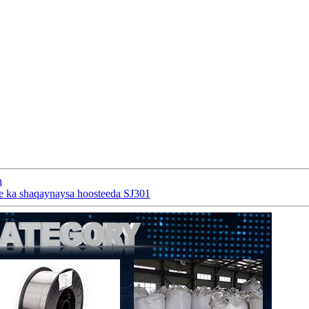
h
e ka shaqaynaysa hoosteeda SJ301