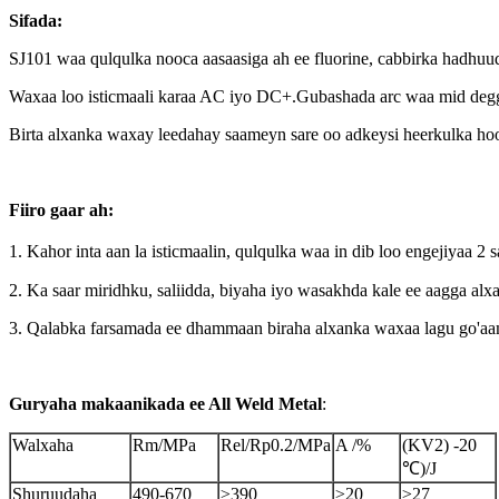
Sifada:
SJ101 waa qulqulka nooca aasaasiga ah ee fluorine, cabbirka had
Waxaa loo isticmaali karaa AC iyo DC+.Gubashada arc waa mid degga
Birta alxanka waxay leedahay saameyn sare oo adkeysi heerkulka ho
Fiiro gaar ah:
1. Kahor inta aan la isticmaalin, qulqulka waa in dib loo engejiyaa 
2. Ka saar miridhku, saliidda, biyaha iyo wasakhda kale ee aagga alx
3. Qalabka farsamada ee dhammaan biraha alxanka waxaa lagu go'aam
Guryaha makaanikada ee All Weld Metal
:
Walxaha
Rm/MPa
Rel/Rp0.2/MPa
A /%
(KV2) -20
℃)/J
Shuruudaha
490-670
≥390
≥20
≥27