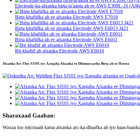
Electrode-ka-alxanka birta-la'aanta ah ee AWS E309L-16 (A06
Birta khafiifka ah ee alxanka Electrode AWS E7018
Birta khafiifka ah ee alxanka Electrode AWS E6013 J421
Birta khafiifka ah ee alxanka Electrode AWS E6011
Bir khafiif ah alxanka Electrode AWS E6010
Alxanka Arc Flux SJ101 iyo Xargaha Alxanka ee Dhismayaasha Birta ah ee Hoosta
Sharaxaad Gaaban:
Waxaa loo isticmaali karaa alxanka arc-ka-dhaafka ah iyo baas-baas