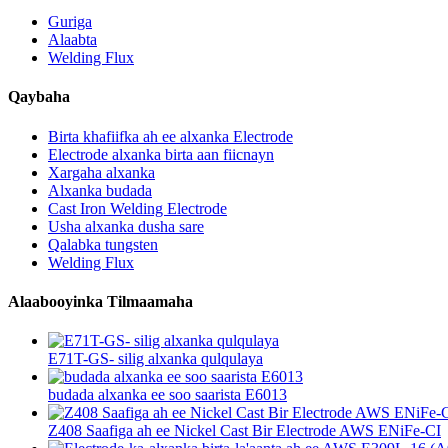
Guriga
Alaabta
Welding Flux
Qaybaha
Birta khafiifka ah ee alxanka Electrode
Electrode alxanka birta aan fiicnayn
Xargaha alxanka
Alxanka budada
Cast Iron Welding Electrode
Usha alxanka dusha sare
Qalabka tungsten
Welding Flux
Alaabooyinka Tilmaamaha
E71T-GS- silig alxanka qulqulaya
budada alxanka ee soo saarista E6013
Z408 Saafiga ah ee Nickel Cast Bir Electrode AWS ENiFe-CI