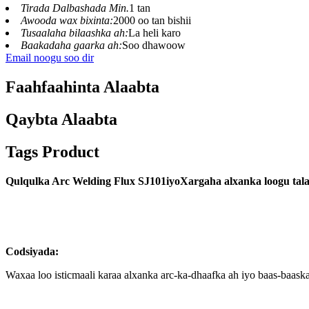
Tirada Dalbashada Min.
1 tan
Awooda wax bixinta:
2000 oo tan bishii
Tusaalaha bilaashka ah:
La heli karo
Baakadaha gaarka ah:
Soo dhawoow
Email noogu soo dir
Faahfaahinta Alaabta
Qaybta Alaabta
Tags Product
Qulqulka Arc Welding Flux S
J
101
iyo
Xargaha alxanka
loogu tal
Codsiyada:
Waxaa loo isticmaali karaa alxanka arc-ka-dhaafka ah iyo baas-baas