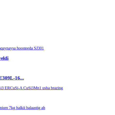
eldi
E309L-16...