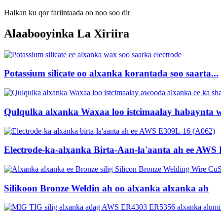
Halkan ku qor fariintaada oo noo soo dir
Alaabooyinka La Xiriira
Potassium silicate oo alxanka korantada soo saarta...
Qulqulka alxanka Waxaa loo istcimaalay habaynta w
Electrode-ka-alxanka Birta-Aan-la'aanta ah ee AWS 
Silikoon Bronze Weldin ah oo alxanka alxanka ah